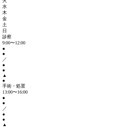
火
水
木
金
土
日
診察
9:00〜12:00
●
●
／
●
●
▲
●
手術・処置
13:00〜16:00
●
●
／
●
●
▲