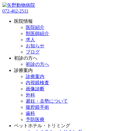
072-462-2511
医院情報
医院紹介
獣医師紹介
求人
お知らせ
ブログ
初診の方へ
初診の方へ
診療案内
診療案内
内視鏡検査
画像診断
外科
避妊・去勢について
腹腔鏡手術
歯科
予防医療
ペットホテル・トリミング