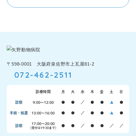
〒598-0001 大阪府泉佐野市上瓦屋81-2
072-462-2511
診療時間
月
火
水
木
金
土
日
診察
9:00〜12:00
●
●
／
●
●
▲
●
手術・処置
13:00〜16:00
●
●
／
●
●
▲
●
17:00〜20:00
診察
●
●
／
●
●
／
／
（受付は19:30まで）