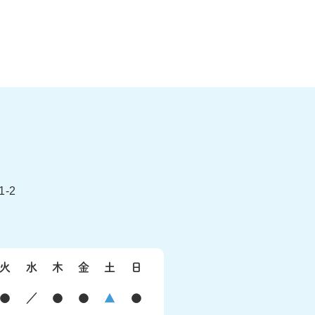
-2
火
水
木
金
土
日
●
／
●
●
▲
●