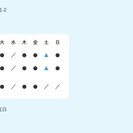
-2
火
水
木
金
土
日
●
／
●
●
▲
●
●
／
●
●
▲
●
●
／
●
●
／
／
祝日