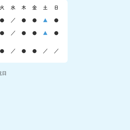
火
水
木
金
土
日
●
／
●
●
▲
●
●
／
●
●
▲
●
●
／
●
●
／
／
祝日