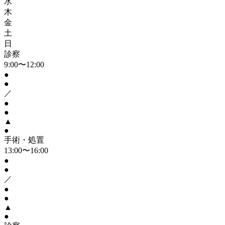
水
木
金
土
日
診察
9:00〜12:00
●
●
／
●
●
▲
●
手術・処置
13:00〜16:00
●
●
／
●
●
▲
●