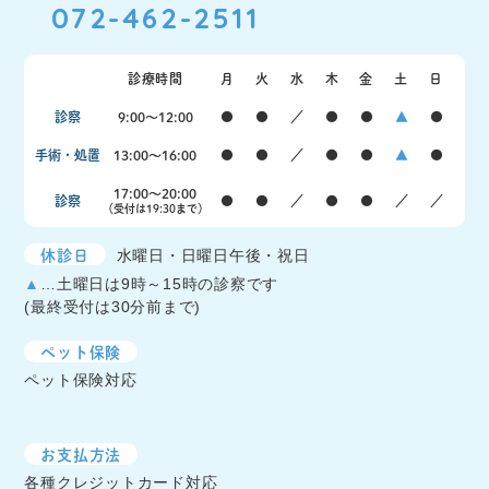
072-462-2511
診療時間
月
火
水
木
金
土
日
診察
9:00〜12:00
●
●
／
●
●
▲
●
手術・処置
13:00〜16:00
●
●
／
●
●
▲
●
17:00〜20:00
診察
●
●
／
●
●
／
／
（受付は19:30まで）
休診日
水曜日・日曜日午後・祝日
▲
…土曜日は9時～15時の診察です
(最終受付は30分前まで)
ペット保険
ペット保険対応
お支払方法
各種クレジットカード対応