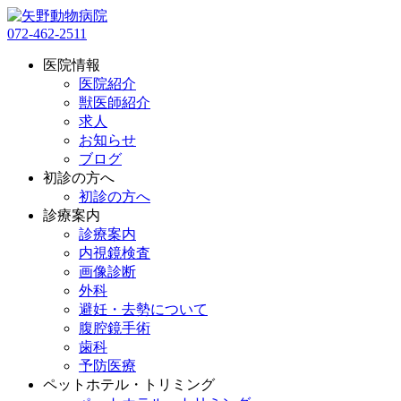
072-462-2511
医院情報
医院紹介
獣医師紹介
求人
お知らせ
ブログ
初診の方へ
初診の方へ
診療案内
診療案内
内視鏡検査
画像診断
外科
避妊・去勢について
腹腔鏡手術
歯科
予防医療
ペットホテル・トリミング