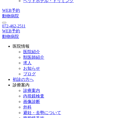
ペットホテル・トリミング
WEB予約
動物病院
072-462-2511
WEB予約
動物病院
医院情報
医院紹介
獣医師紹介
求人
お知らせ
ブログ
初診の方へ
診療案内
診療案内
内視鏡検査
画像診断
外科
避妊・去勢について