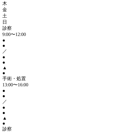
木
金
土
日
診察
9:00〜12:00
●
●
／
●
●
▲
●
手術・処置
13:00〜16:00
●
●
／
●
●
▲
●
診察