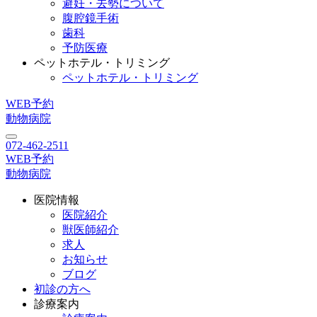
避妊・去勢について
腹腔鏡手術
歯科
予防医療
ペットホテル・トリミング
ペットホテル・トリミング
WEB予約
動物病院
072-462-2511
WEB予約
動物病院
医院情報
医院紹介
獣医師紹介
求人
お知らせ
ブログ
初診の方へ
診療案内