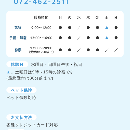
072-462-2511
診療時間
月
火
水
木
金
土
日
診察
9:00〜12:00
●
●
／
●
●
▲
●
手術・処置
13:00〜16:00
●
●
／
●
●
▲
●
17:00〜20:00
診察
●
●
／
●
●
／
／
（受付は19:30まで）
休診日
水曜日・日曜日午後・祝日
▲
…土曜日は9時～15時の診察です
(最終受付は30分前まで)
ペット保険
ペット保険対応
お支払方法
各種クレジットカード対応