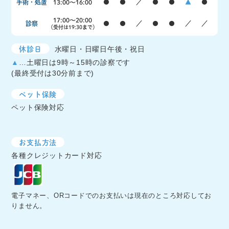
手術・処置
13:00〜16:00
●
●
／
●
●
▲
●
17:00〜20:00
診察
●
●
／
●
●
／
／
（受付は19:30まで）
休診日
水曜日・日曜日午後・祝日
▲
…土曜日は9時～15時の診察です
(最終受付は30分前まで)
ペット保険
ペット保険対応
お支払方法
各種クレジットカード対応
電子マネー、ORコードでのお支払いは現在のところ対応してお
りません。