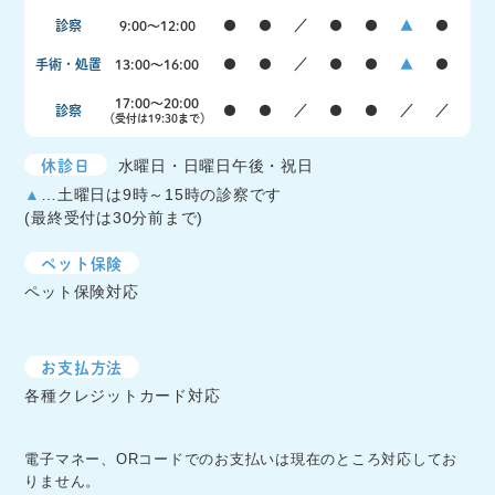
診察
9:00〜12:00
●
●
／
●
●
▲
●
手術・処置
13:00〜16:00
●
●
／
●
●
▲
●
17:00〜20:00
診察
●
●
／
●
●
／
／
（受付は19:30まで）
休診日
水曜日・日曜日午後・祝日
▲
…土曜日は9時～15時の診察です
(最終受付は30分前まで)
ペット保険
ペット保険対応
お支払方法
各種クレジットカード対応
電子マネー、ORコードでのお支払いは現在のところ対応してお
りません。