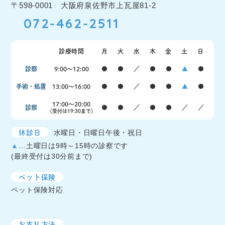
〒598-0001 大阪府泉佐野市上瓦屋81-2
072-462-2511
診療時間
月
火
水
木
金
土
日
診察
9:00〜12:00
●
●
／
●
●
▲
●
手術・処置
13:00〜16:00
●
●
／
●
●
▲
●
17:00〜20:00
診察
●
●
／
●
●
／
／
（受付は19:30まで）
休診日
水曜日・日曜日午後・祝日
▲
…土曜日は9時～15時の診察です
(最終受付は30分前まで)
ペット保険
ペット保険対応
お支払方法