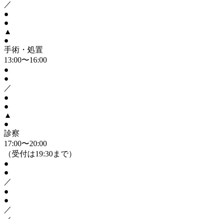
／
●
●
▲
●
手術・処置
13:00〜16:00
●
●
／
●
●
▲
●
診察
17:00〜20:00
（受付は19:30まで）
●
●
／
●
●
／