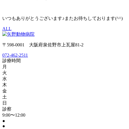
いつもありがとうございます♪またお待ちしております(^^)
ALL
〒598-0001 大阪府泉佐野市上瓦屋81-2
072-462-2511
診療時間
月
火
水
木
金
土
日
診察
9:00〜12:00
●
●