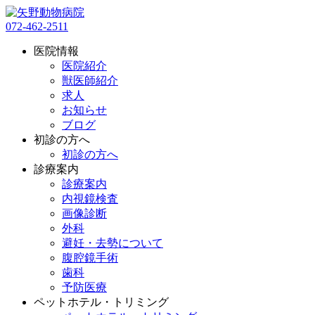
072-462-2511
医院情報
医院紹介
獣医師紹介
求人
お知らせ
ブログ
初診の方へ
初診の方へ
診療案内
診療案内
内視鏡検査
画像診断
外科
避妊・去勢について
腹腔鏡手術
歯科
予防医療
ペットホテル・トリミング