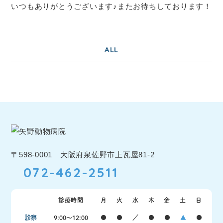
いつもありがとうございます♪またお待ちしております！
ALL
〒598-0001 大阪府泉佐野市上瓦屋81-2
072-462-2511
診療時間
月
火
水
木
金
土
日
診察
9:00〜12:00
●
●
／
●
●
▲
●