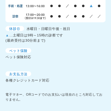
手術・処置
13:00〜16:00
●
●
／
●
●
▲
●
17:00〜20:00
診察
●
●
／
●
●
／
／
（受付は19:30まで）
休診日
水曜日・日曜日午後・祝日
▲
…土曜日は9時～15時の診察です
(最終受付は30分前まで)
ペット保険
ペット保険対応
お支払方法
各種クレジットカード対応
電子マネー、ORコードでのお支払いは現在のところ対応してお
りません。