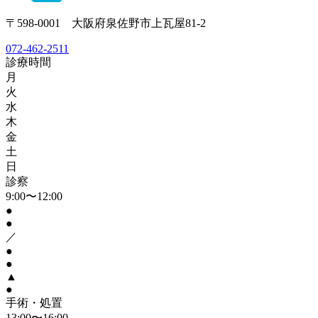
〒598-0001 大阪府泉佐野市上瓦屋81-2
072-462-2511
診療時間
月
火
水
木
金
土
日
診察
9:00〜12:00
●
●
／
●
●
▲
●
手術・処置
13:00〜16:00