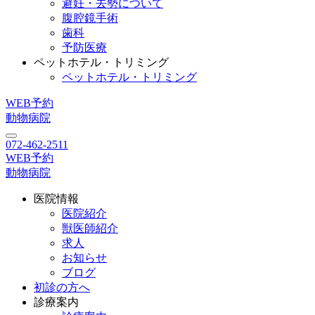
避妊・去勢について
腹腔鏡手術
歯科
予防医療
ペットホテル・トリミング
ペットホテル・トリミング
WEB予約
動物病院
072-462-2511
WEB予約
動物病院
医院情報
医院紹介
獣医師紹介
求人
お知らせ
ブログ
初診の方へ
診療案内