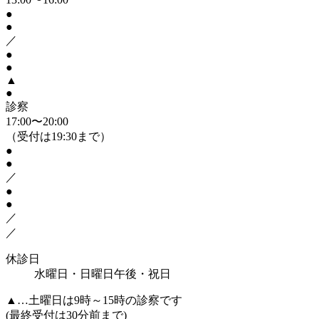
●
●
／
●
●
▲
●
診察
17:00〜20:00
（受付は19:30まで）
●
●
／
●
●
／
／
休診日
水曜日・日曜日午後・祝日
▲
…土曜日は9時～15時の診察です
(最終受付は30分前まで)