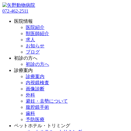
072-462-2511
医院情報
医院紹介
獣医師紹介
求人
お知らせ
ブログ
初診の方へ
初診の方へ
診療案内
診療案内
内視鏡検査
画像診断
外科
避妊・去勢について
腹腔鏡手術
歯科
予防医療
ペットホテル・トリミング