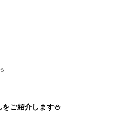
⛄
んをご紹介します⛄