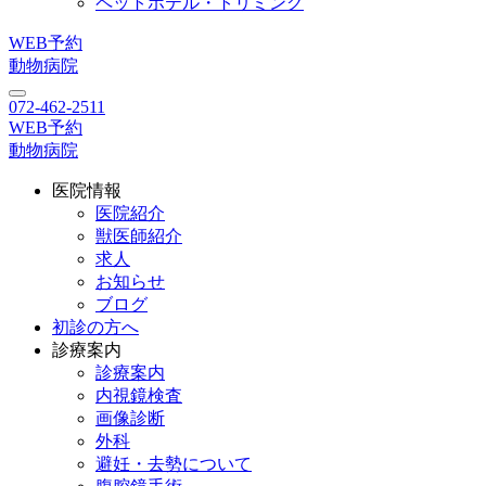
ペットホテル・トリミング
WEB予約
動物病院
072-462-2511
WEB予約
動物病院
医院情報
医院紹介
獣医師紹介
求人
お知らせ
ブログ
初診の方へ
診療案内
診療案内
内視鏡検査
画像診断
外科
避妊・去勢について