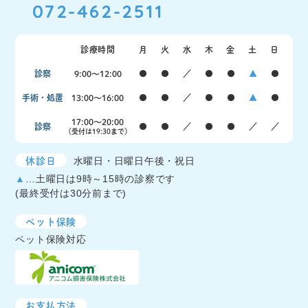
072-462-2511
診療時間
月
火
水
木
金
土
日
診察
9:00〜12:00
●
●
／
●
●
▲
●
手術・処置
13:00〜16:00
●
●
／
●
●
▲
●
17:00〜20:00
診察
●
●
／
●
●
／
／
（受付は19:30まで）
休診日
水曜日・日曜日午後・祝日
▲
…土曜日は9時～15時の診察です
(最終受付は30分前まで)
ペット保険
ペット保険対応
お支払方法