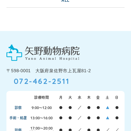
ALL
〒598-0001 大阪府泉佐野市上瓦屋81-2
072-462-2511
診療時間
月
火
水
木
金
土
日
診察
9:00〜12:00
●
●
／
●
●
▲
●
手術・処置
13:00〜16:00
●
●
／
●
●
▲
●
17:00〜20:00
診察
●
●
／
●
●
／
／