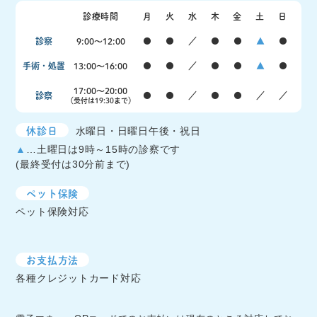
診療時間
月
火
水
木
金
土
日
診察
9:00〜12:00
●
●
／
●
●
▲
●
手術・処置
13:00〜16:00
●
●
／
●
●
▲
●
17:00〜20:00
診察
●
●
／
●
●
／
／
（受付は19:30まで）
休診日
水曜日・日曜日午後・祝日
▲
…土曜日は9時～15時の診察です
(最終受付は30分前まで)
ペット保険
ペット保険対応
お支払方法
各種クレジットカード対応