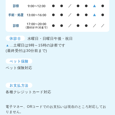
診察
9:00〜12:00
●
●
／
●
●
▲
●
手術・処置
13:00〜16:00
●
●
／
●
●
▲
●
17:00〜20:00
診察
●
●
／
●
●
／
／
（受付は19:30まで）
休診日
水曜日・日曜日午後・祝日
▲
…土曜日は9時～15時の診察です
(最終受付は30分前まで)
ペット保険
ペット保険対応
お支払方法
各種クレジットカード対応
電子マネー、ORコードでのお支払いは現在のところ対応してお
りません。