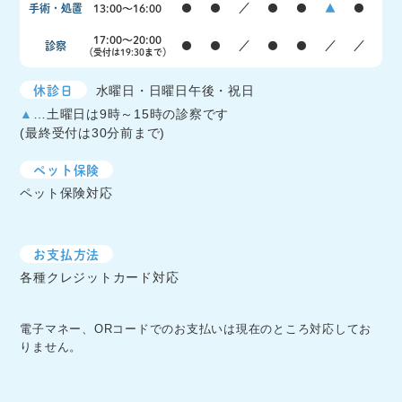
手術・処置
13:00〜16:00
●
●
／
●
●
▲
●
17:00〜20:00
診察
●
●
／
●
●
／
／
（受付は19:30まで）
休診日
水曜日・日曜日午後・祝日
▲
…土曜日は9時～15時の診察です
(最終受付は30分前まで)
ペット保険
ペット保険対応
お支払方法
各種クレジットカード対応
電子マネー、ORコードでのお支払いは現在のところ対応してお
りません。