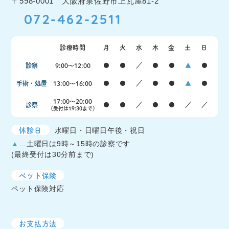
〒598-0001 大阪府泉佐野市上瓦屋81-2
072-462-2511
診療時間
月
火
水
木
金
土
日
診察
9:00〜12:00
●
●
／
●
●
▲
●
手術・処置
13:00〜16:00
●
●
／
●
●
▲
●
17:00〜20:00
診察
●
●
／
●
●
／
／
（受付は19:30まで）
休診日
水曜日・日曜日午後・祝日
▲
…土曜日は9時～15時の診察です
(最終受付は30分前まで)
ペット保険
ペット保険対応
お支払方法