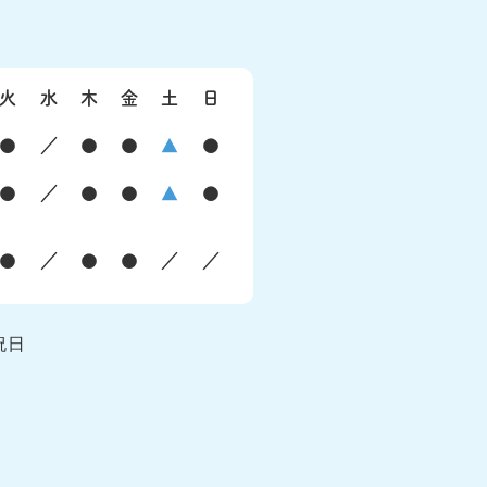
火
水
木
金
土
日
●
／
●
●
▲
●
●
／
●
●
▲
●
●
／
●
●
／
／
祝日