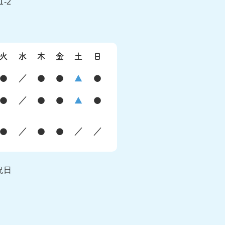
-2
火
水
木
金
土
日
●
／
●
●
▲
●
●
／
●
●
▲
●
●
／
●
●
／
／
祝日