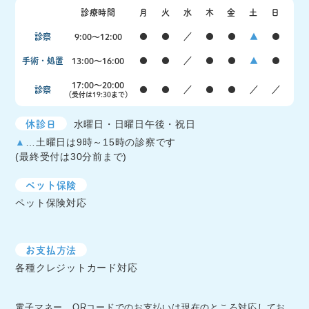
診療時間
月
火
水
木
金
土
日
診察
9:00〜12:00
●
●
／
●
●
▲
●
手術・処置
13:00〜16:00
●
●
／
●
●
▲
●
17:00〜20:00
診察
●
●
／
●
●
／
／
（受付は19:30まで）
休診日
水曜日・日曜日午後・祝日
▲
…土曜日は9時～15時の診察です
(最終受付は30分前まで)
ペット保険
ペット保険対応
お支払方法
各種クレジットカード対応
電子マネー、ORコードでのお支払いは現在のところ対応してお