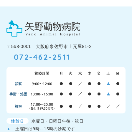
〒598-0001 大阪府泉佐野市上瓦屋81-2
072-462-2511
診療時間
月
火
水
木
金
土
日
診察
9:00〜12:00
●
●
／
●
●
▲
●
手術・処置
13:00〜16:00
●
●
／
●
●
▲
●
17:00〜20:00
診察
●
●
／
●
●
／
／
（受付は19:30まで）
休診日
水曜日・日曜日午後・祝日
▲
…土曜日は9時～15時の診察です