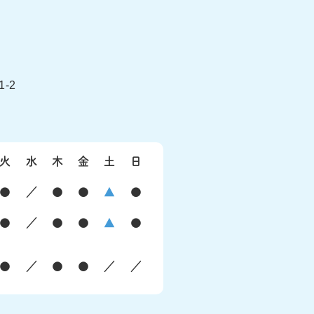
-2
火
水
木
金
土
日
●
／
●
●
▲
●
●
／
●
●
▲
●
●
／
●
●
／
／