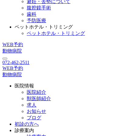
避妊・去勢について
腹腔鏡手術
歯科
予防医療
ペットホテル・トリミング
ペットホテル・トリミング
WEB予約
動物病院
072-462-2511
WEB予約
動物病院
医院情報
医院紹介
獣医師紹介
求人
お知らせ
ブログ
初診の方へ
診療案内