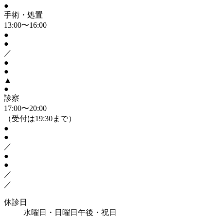
●
手術・処置
13:00〜16:00
●
●
／
●
●
▲
●
診察
17:00〜20:00
（受付は19:30まで）
●
●
／
●
●
／
／
休診日
水曜日・日曜日午後・祝日