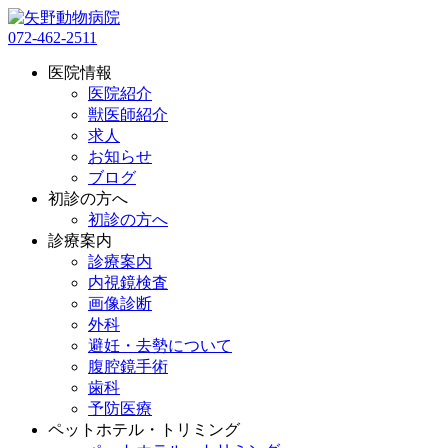
072-462-2511
医院情報
医院紹介
獣医師紹介
求人
お知らせ
ブログ
初診の方へ
初診の方へ
診療案内
診療案内
内視鏡検査
画像診断
外科
避妊・去勢について
腹腔鏡手術
歯科
予防医療
ペットホテル・トリミング