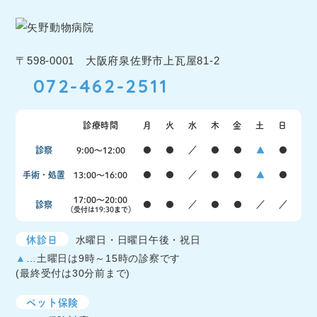
〒598-0001 大阪府泉佐野市上瓦屋81-2
072-462-2511
診療時間
月
火
水
木
金
土
日
診察
9:00〜12:00
●
●
／
●
●
▲
●
手術・処置
13:00〜16:00
●
●
／
●
●
▲
●
17:00〜20:00
診察
●
●
／
●
●
／
／
（受付は19:30まで）
休診日
水曜日・日曜日午後・祝日
▲
…土曜日は9時～15時の診察です
(最終受付は30分前まで)
ペット保険