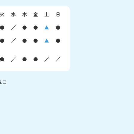
火
水
木
金
土
日
●
／
●
●
▲
●
●
／
●
●
▲
●
●
／
●
●
／
／
祝日