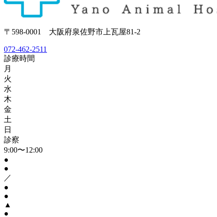
〒598-0001 大阪府泉佐野市上瓦屋81-2
072-462-2511
診療時間
月
火
水
木
金
土
日
診察
9:00〜12:00
●
●
／
●
●
▲
●