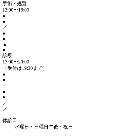
手術・処置
13:00〜16:00
●
●
／
●
●
▲
●
診察
17:00〜20:00
（受付は19:30まで）
●
●
／
●
●
／
／
休診日
水曜日・日曜日午後・祝日