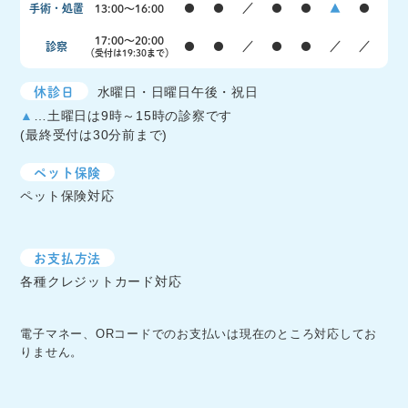
手術・処置
13:00〜16:00
●
●
／
●
●
▲
●
17:00〜20:00
診察
●
●
／
●
●
／
／
（受付は19:30まで）
休診日
水曜日・日曜日午後・祝日
▲
…土曜日は9時～15時の診察です
(最終受付は30分前まで)
ペット保険
ペット保険対応
お支払方法
各種クレジットカード対応
電子マネー、ORコードでのお支払いは現在のところ対応してお
りません。