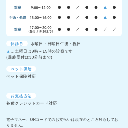
診察
9:00〜12:00
●
●
／
●
●
▲
●
手術・処置
13:00〜16:00
●
●
／
●
●
▲
●
17:00〜20:00
診察
●
●
／
●
●
／
／
（受付は19:30まで）
休診日
水曜日・日曜日午後・祝日
▲
…土曜日は9時～15時の診察です
(最終受付は30分前まで)
ペット保険
ペット保険対応
お支払方法
各種クレジットカード対応
電子マネー、ORコードでのお支払いは現在のところ対応してお
りません。