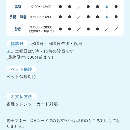
診察
9:00〜12:00
●
●
／
●
●
▲
●
手術・処置
13:00〜16:00
●
●
／
●
●
▲
●
17:00〜20:00
診察
●
●
／
●
●
／
／
（受付は19:30まで）
休診日
水曜日・日曜日午後・祝日
▲
…土曜日は9時～15時の診察です
(最終受付は30分前まで)
ペット保険
ペット保険対応
お支払方法
各種クレジットカード対応
電子マネー、ORコードでのお支払いは現在のところ対応してお
りません。