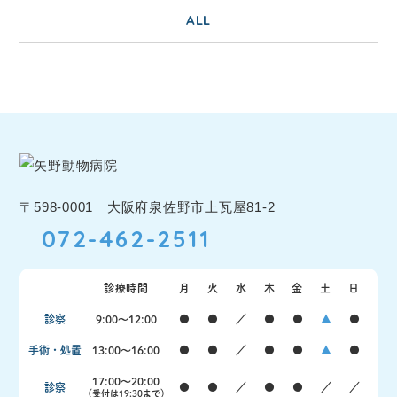
ALL
〒598-0001 大阪府泉佐野市上瓦屋81-2
072-462-2511
診療時間
月
火
水
木
金
土
日
診察
9:00〜12:00
●
●
／
●
●
▲
●
手術・処置
13:00〜16:00
●
●
／
●
●
▲
●
17:00〜20:00
診察
●
●
／
●
●
／
／
（受付は19:30まで）