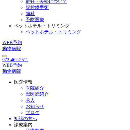
避妊・去勢について
腹腔鏡手術
歯科
予防医療
ペットホテル・トリミング
ペットホテル・トリミング
WEB予約
動物病院
072-462-2511
WEB予約
動物病院
医院情報
医院紹介
獣医師紹介
求人
お知らせ
ブログ
初診の方へ
診療案内