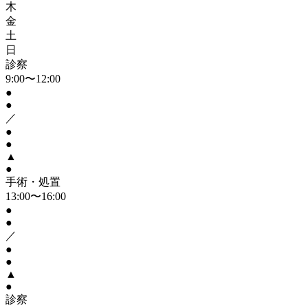
木
金
土
日
診察
9:00〜12:00
●
●
／
●
●
▲
●
手術・処置
13:00〜16:00
●
●
／
●
●
▲
●
診察