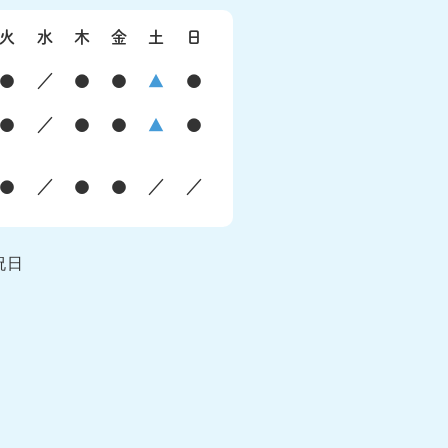
火
水
木
金
土
日
●
／
●
●
▲
●
●
／
●
●
▲
●
●
／
●
●
／
／
祝日