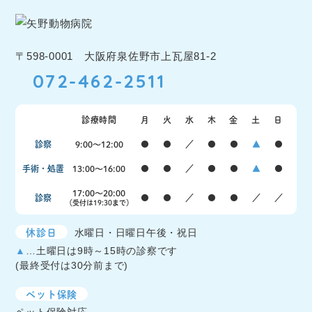
〒598-0001 大阪府泉佐野市上瓦屋81-2
072-462-2511
診療時間
月
火
水
木
金
土
日
診察
9:00〜12:00
●
●
／
●
●
▲
●
手術・処置
13:00〜16:00
●
●
／
●
●
▲
●
17:00〜20:00
診察
●
●
／
●
●
／
／
（受付は19:30まで）
休診日
水曜日・日曜日午後・祝日
▲
…土曜日は9時～15時の診察です
(最終受付は30分前まで)
ペット保険