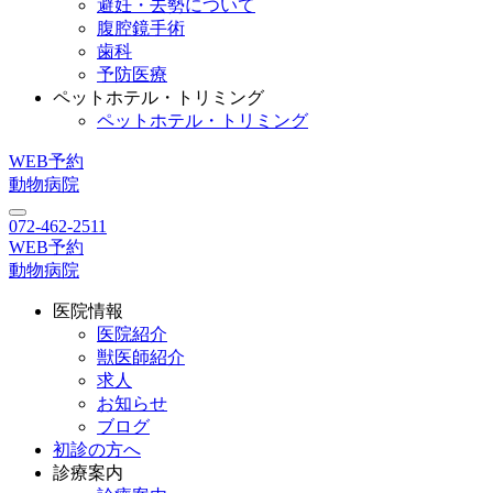
避妊・去勢について
腹腔鏡手術
歯科
予防医療
ペットホテル・トリミング
ペットホテル・トリミング
WEB予約
動物病院
072-462-2511
WEB予約
動物病院
医院情報
医院紹介
獣医師紹介
求人
お知らせ
ブログ
初診の方へ
診療案内