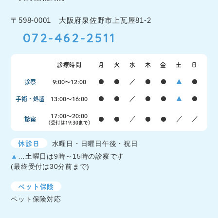
〒598-0001 大阪府泉佐野市上瓦屋81-2
072-462-2511
診療時間
月
火
水
木
金
土
日
診察
9:00〜12:00
●
●
／
●
●
▲
●
手術・処置
13:00〜16:00
●
●
／
●
●
▲
●
17:00〜20:00
診察
●
●
／
●
●
／
／
（受付は19:30まで）
休診日
水曜日・日曜日午後・祝日
▲
…土曜日は9時～15時の診察です
(最終受付は30分前まで)
ペット保険
ペット保険対応