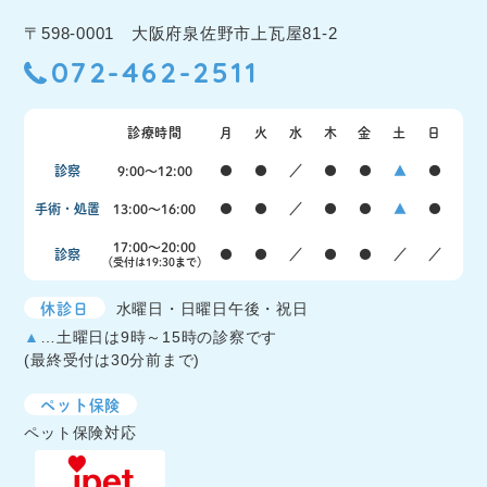
〒598-0001 大阪府泉佐野市上瓦屋81-2
072-462-2511
診療時間
月
火
水
木
金
土
日
診察
9:00〜12:00
●
●
／
●
●
▲
●
手術・処置
13:00〜16:00
●
●
／
●
●
▲
●
17:00〜20:00
診察
●
●
／
●
●
／
／
（受付は19:30まで）
休診日
水曜日・日曜日午後・祝日
▲
…土曜日は9時～15時の診察です
(最終受付は30分前まで)
ペット保険
ペット保険対応