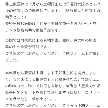
井上獣医師は３月から土曜日または日曜日の診察とその
後の処置手術で勤務しています。（診察補助と処置手術
助手として）
矢野里紗獣医師は４月から平日午前〜夕方の受付とワク
チンや診察補助で勤務予定です。
当院では内視鏡による異物除去、生検、鼻の中の検査、
耳の中の検査が可能です。
ご希望の方はお声がけください。
予約フォーム
も作成し
ました。
本年度から腹腔鏡手術による不妊化手術を開始しまし
た。専門医による指導のもと経験を積むことで2kg以上
の動物（犬、猫）で対応を開始し、最近は大型犬での避
妊手術でメリットを感じております（日帰り、エリザベ
スカラーなし、傷が小さい）。
ご希望の方はお声がけください。
こちらも予約フォーム