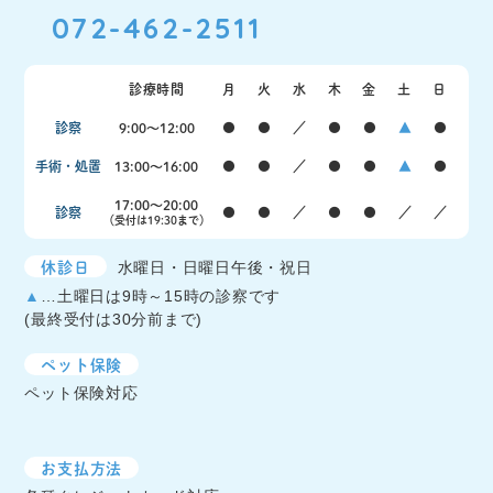
072-462-2511
診療時間
月
火
水
木
金
土
日
診察
9:00〜12:00
●
●
／
●
●
▲
●
手術・処置
13:00〜16:00
●
●
／
●
●
▲
●
17:00〜20:00
診察
●
●
／
●
●
／
／
（受付は19:30まで）
休診日
水曜日・日曜日午後・祝日
▲
…土曜日は9時～15時の診察です
(最終受付は30分前まで)
ペット保険
ペット保険対応
お支払方法